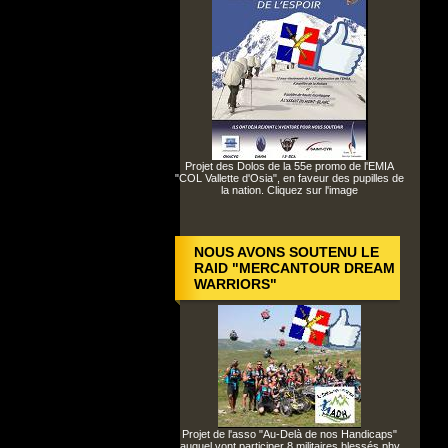
Projet des Dolos de la 55e promo de l'EMIA
"COL Vallette d'Osia", en faveur des pupilles de
la nation. Cliquez sur l'image
NOUS AVONS SOUTENU LE
RAID "MERCANTOUR DREAM
WARRIORS"
Projet de l'asso "Au-Delà de nos Handicaps"
auquel vont participer 8 militaires blessés phy