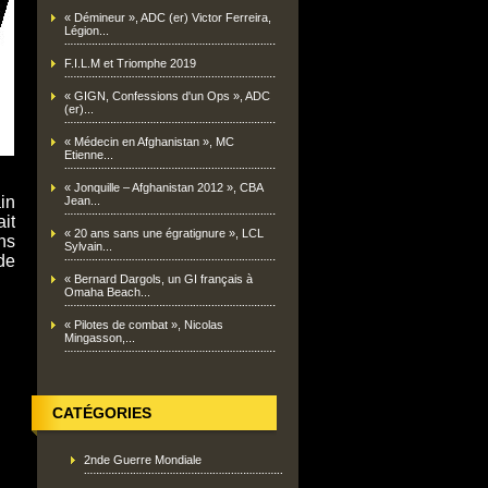
« Démineur », ADC (er) Victor Ferreira,
Légion...
F.I.L.M et Triomphe 2019
« GIGN, Confessions d'un Ops », ADC
(er)...
« Médecin en Afghanistan », MC
Etienne...
« Jonquille – Afghanistan 2012 », CBA
in
Jean...
it
« 20 ans sans une égratignure », LCL
ns
Sylvain...
de
« Bernard Dargols, un GI français à
Omaha Beach...
« Pilotes de combat », Nicolas
Mingasson,...
CATÉGORIES
2nde Guerre Mondiale