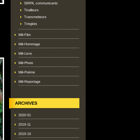
SIRPA, communicants
Tirailleurs
Transmetteurs
Tringlots
Mili-Film
Mili-Hommage
Mili-Livre
Mili-Photo
Mili-Poème
Mili-Reportage
ARCHIVES
2020-01
2019-11
2019-10