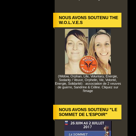
NOUS AVONS SOUTENU THE
W.O.L.V.E.S
(Widow, Orphan, Life, Voluntary, Energie,
Sodarity / Veuve, Orphelin, Vie, Volonté,
Energie, Solidarité) : association de 2 veuves
de guerre, Sandrine & Céline. Cliquez sur
l'image
NOUS AVONS SOUTENU "LE
SOMMET DE L'ESPOIR"