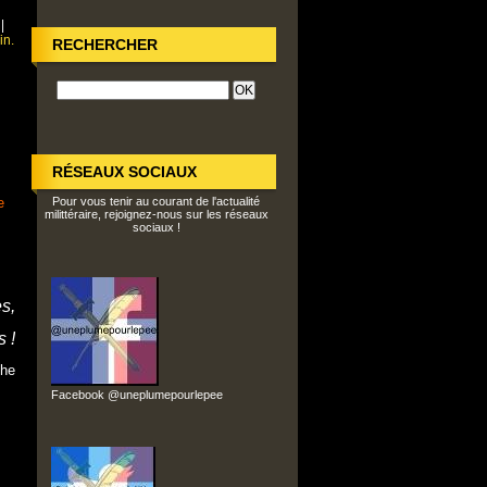
|
in.
RECHERCHER
RÉSEAUX SOCIAUX
e
Pour vous tenir au courant de l'actualité
milittéraire, rejoignez-nous sur les réseaux
sociaux !
s,
s !
phe
Facebook @uneplumepourlepee