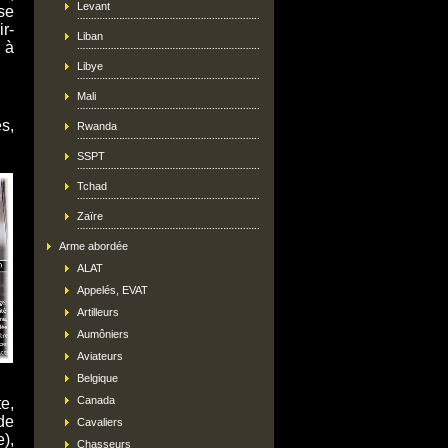
Levant
se
r-
Liban
 à
Libye
Mali
s,
Rwanda
SSPT
Tchad
Zaïre
Arme abordée
ALAT
Appelés, EVAT
Artilleurs
Aumôniers
Aviateurs
Belgique
Canada
e,
de
Cavaliers
),
Chasseurs