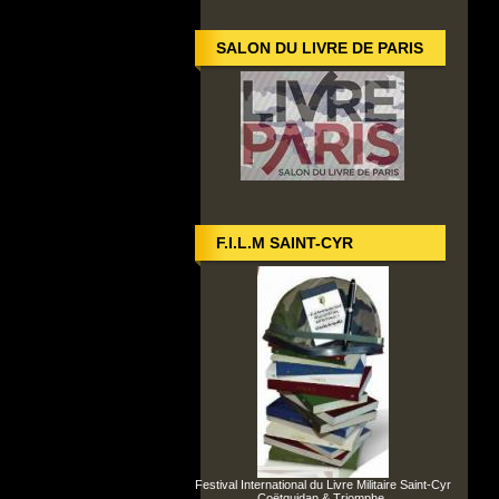
SALON DU LIVRE DE PARIS
F.I.L.M SAINT-CYR
Festival International du Livre Militaire Saint-Cyr
Coëtquidan & Triomphe.