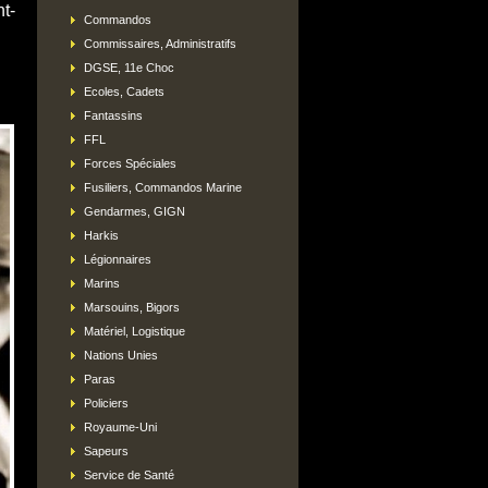
t-
Commandos
Commissaires, Administratifs
DGSE, 11e Choc
Ecoles, Cadets
Fantassins
FFL
Forces Spéciales
Fusiliers, Commandos Marine
Gendarmes, GIGN
Harkis
Légionnaires
Marins
Marsouins, Bigors
Matériel, Logistique
Nations Unies
Paras
Policiers
Royaume-Uni
Sapeurs
Service de Santé