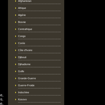
Afghanistan
Afrique
Algérie
Bosnie
Centrafrique
Congo
Corée
Côte d'Ivoire
Djibouti
Djihadisme
Golfe
Grande-Guerre
Guerre-Froide
Indochine
e,
s.
Kosovo
e,