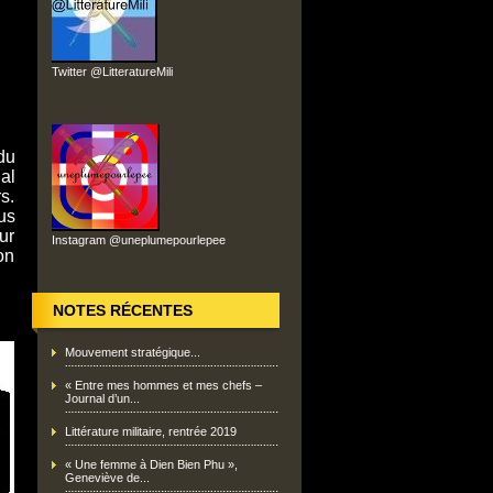
Twitter @LitteratureMili
du
al
s.
us
ur
Instagram @uneplumepourlepee
on
NOTES RÉCENTES
Mouvement stratégique...
« Entre mes hommes et mes chefs –
Journal d’un...
Littérature militaire, rentrée 2019
« Une femme à Dien Bien Phu »,
Geneviève de...